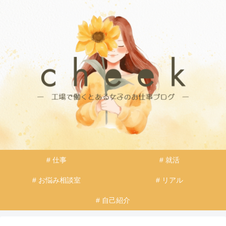
# 仕事
# 就活
# お悩み相談室
# リアル
# 自己紹介