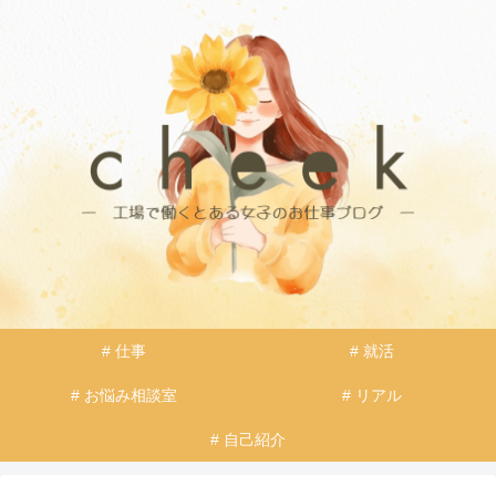
# 仕事
# 就活
# お悩み相談室
# リアル
# 自己紹介