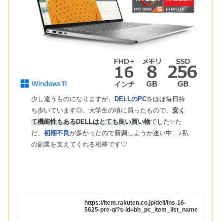
少し違うものになりますが、
DELLのPC
をほぼ毎日持
ち歩いています◎。大学生の頃に買ったもので、
安く
て機能性もあるDELLはとても良い買い物
でした✨た
だ、
初期不良
が多かったので新調しようか迷い中…♪私
の副業を支えてくれる相棒です♡
https://item.rakuten.co.jp/dell/ins-16-
5625-pre-q/?s-id=bh_pc_item_list_name