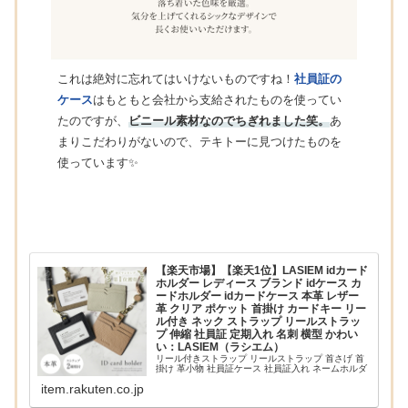
これは絶対に忘れてはいけないものですね！
社員証の
ケース
はもともと会社から支給されたものを使ってい
たのですが、
ビニール素材なのでちぎれました笑。
あ
まりこだわりがないので、テキトーに見つけたものを
使っています✨
【楽天市場】【楽天1位】LASIEM idカード
ホルダー レディース ブランド idケース カ
ードホルダー idカードケース 本革 レザー
革 クリア ポケット 首掛け カードキー リー
ル付き ネック ストラップ リールストラッ
プ 伸縮 社員証 定期入れ 名刺 横型 かわい
い：LASIEM（ラシエム）
リール付きストラップ リールストラップ 首さげ 首
掛け 革小物 社員証ケース 社員証入れ ネームホルダ
ー 名札入れ idカードホルダー 社会人 プレゼント ギ
item.rakuten.co.jp
フト。【楽天1位】LASIEM idカードホルダー レデ
ィース ブランド idケー...