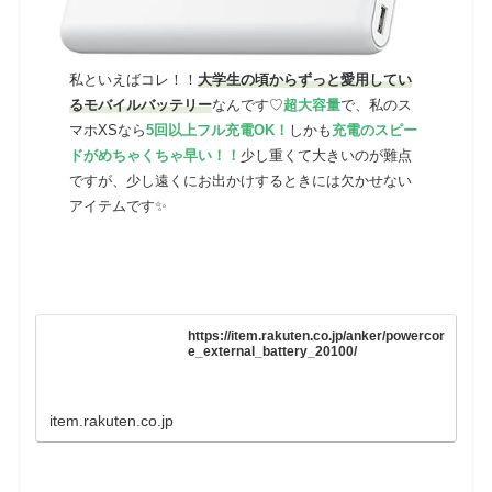
私といえばコレ！！
大学生の頃からずっと愛用してい
るモバイルバッテリー
なんです♡
超大容量
で、私のス
マホXSなら
5回以上フル充電OK！
しかも
充電のスピー
ドがめちゃくちゃ早い！！
少し重くて大きいのが難点
ですが、少し遠くにお出かけするときには欠かせない
アイテムです✨
https://item.rakuten.co.jp/anker/powercor
e_external_battery_20100/
item.rakuten.co.jp