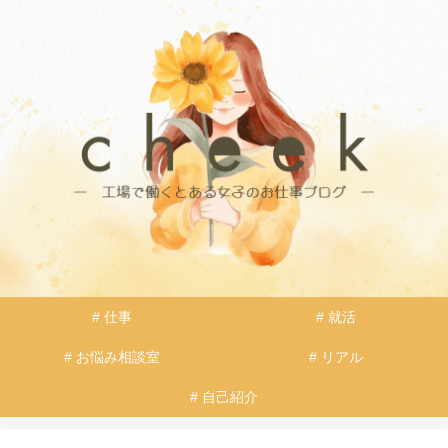
# 仕事
# 就活
# お悩み相談室
# リアル
# 自己紹介