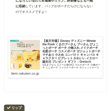
になっているので常備薬やリップ、絆創膏なども一緒
に収納
しています。バッグがポーチだらけにならない
のでオススメですよ✨
【楽天市場】Disney ディズニー Winnie
the Pooh くまのプーさん プーさん ぴょこ
っとポーチ ポーチ 小物入れ メイクポーチ
化粧ポーチ コスメポーチ ガジェットポーチ
マチあり 小さめ コンパクト キャンバス キ
ャラクター ピグレット かわいい イエロー
誕生日 プレゼント ギフト：Gretsch
4点までなら【メール便OK】マルチポーチ 小物ポー
チ ミニポーチ ファスナーポーチ ガジェットケース
ケーブル収納 充電器 文具 マチ付き おしゃれ 通学
item.rakuten.co.jp
通勤 旅行 2606tis。Disney ディズニー Winnie the
Pooh...
リップ