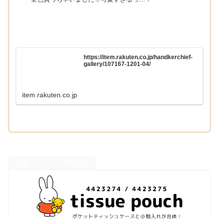
https://item.rakuten.co.jp/handkerchief-
gallery/107167-1201-04/
item.rakuten.co.jp
ティッシュ（ポーチ）