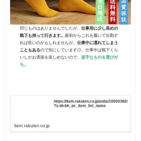
同じものはありませんでしたが、
仕事用に少し長めの
靴下も持って行きます。
最初からこれを履いて出勤す
れば良いのかもしれませんが、
仕事中に濡れてしまう
こともある
ので別にしています◎。仕事中は靴下くら
いしかお洒落を楽しめないので、
派手なものを選びが
ち。
https://item.rakuten.co.jp/anita/10000380/
?s-id=bh_pc_item_list_name
item.rakuten.co.jp