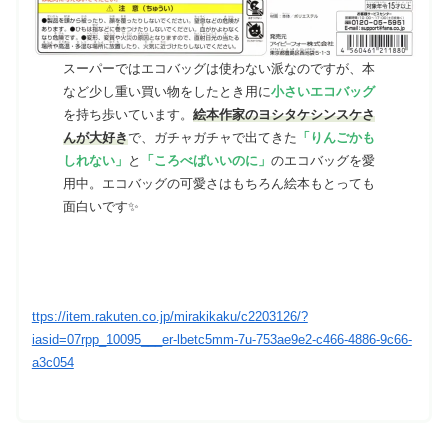
スーパーではエコバッグは使わない派なのですが、本
など少し重い買い物をしたとき用に
小さいエコバッグ
を持ち歩いています。
絵本作家のヨシタケシンスケさ
んが大好き
で、ガチャガチャで出てきた
「りんごかも
しれない」
と
「ころべばいいのに」
のエコバッグを愛
用中。エコバッグの可愛さはもちろん絵本もとっても
面白いです✨
ttps://item.rakuten.co.jp/mirakikaku/c2203126/?
iasid=07rpp_10095___er-lbetc5mm-7u-753ae9e2-c466-4886-9c66-
a3c054