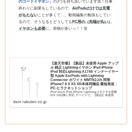
のコードイヤホン」
の3つを持ち歩いています笑！仕事
終わりに副業をしているので、
AirPodsだけでは充電
がもたない
ことが多くて…。動画編集の勉強もしてい
るので、そうなるとどうしても
PC用の（先端が丸い）
イヤホンも必要
に。荷物が多いっ！！笑
【楽天市場】【新品】未使用 Apple アップ
ル 純正 Lightningイヤホン iPad iPhone
iPod 対応Lightning A1748 インナーイヤー
型 Apple EarPods with Lightning
Connector ホワイト MMTN2J/A 同等
iPhone7 8 X XS XR本体同梱品 最短発送：
PC-ヒラクネットショップ
iPod touch iPad iPhone Lightningコネクタを搭載
iOS 10以降に対応 デバイスで。【新品】未使用
Apple アップル 純正 Lightningイヤホン iPad
item.rakuten.co.jp
iPhone iPod 対応Lightni...