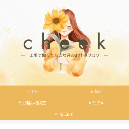
# 仕事
# 就活
# お悩み相談室
# リアル
# 自己紹介