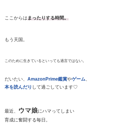
ここからは
まったりする時間。
もう天国。
このために生きているといっても過言ではない。
だいたい、
AmazonPrime鑑賞
や
ゲーム
、
本を読んだり
して過ごしています♡
ウマ娘
最近、
にハマってしまい
育成に奮闘する毎日。