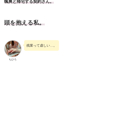
颯爽と帰宅する契約さん。
頭を抱える私。
残業って虚しい…。
ちひろ