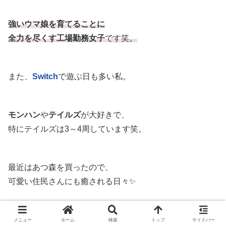
強いウマ娘を育てることに
全力を尽くす工場勤務女子
です笑。
また、
Switch
で遊ぶ日も多い私。
モンハン
や
テイルズ
が大好きで、
特にテイルズは3～4周しています笑。
最近はあつ森を買ったので、
可愛い住民さんにも癒される日々✨
メニュー
ホーム
検索
トップ
サイドバー
おすすめのゲームソフトが