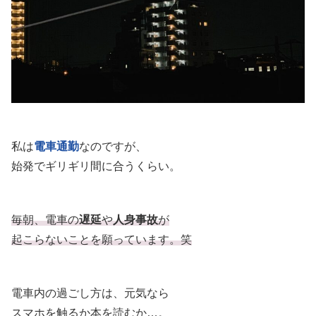
私は
電車通勤
なのですが、
始発でギリギリ間に合うくらい。
毎朝、電車の
遅延
や
人身事故
が
起こらないことを願っています。笑
電車内の過ごし方は、元気なら
スマホを触るか本を読むか…。