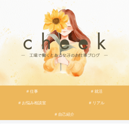
# 仕事
# 就活
# お悩み相談室
# リアル
# 自己紹介