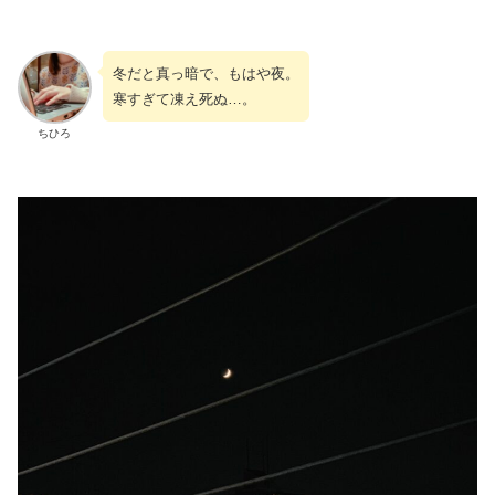
冬だと真っ暗で、もはや夜。
寒すぎて凍え死ぬ…。
ちひろ