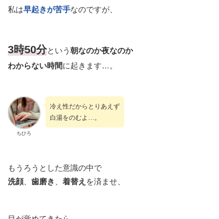
私は
早起きが苦手
なのですが、
3時50分
という
朝なのか夜なのか
わからない時間
に起きます…。
冷え性だからとりあえず
白湯をのむよ…。
ちひろ
もうろうとした意識の中で
洗顔
、
歯磨き
、
着替え
を済ませ、
目が覚めてきたら