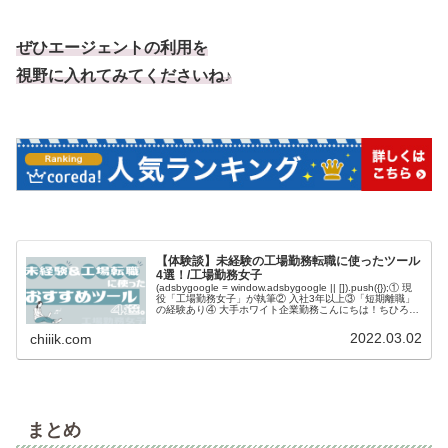
ぜひエージェントの利用を
視野に入れてみてくださいね♪
【体験談】未経験の工場勤務転職に使ったツール
4選！/工場勤務女子
(adsbygoogle = window.adsbygoogle || []).push({});① 現
役「工場勤務女子」が執筆② 入社3年以上③「短期離職」
の経験あり④ 大手ホワイト企業勤務こんにちは！ちひろで
す✨悩む人工場勤務の転職っ...
2022.03.02
chiiik.com
まとめ