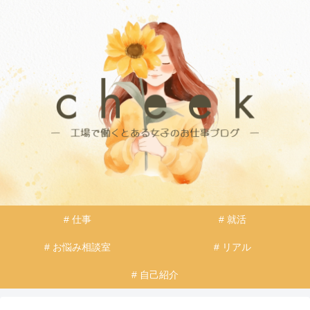
# 仕事
# 就活
# お悩み相談室
# リアル
# 自己紹介