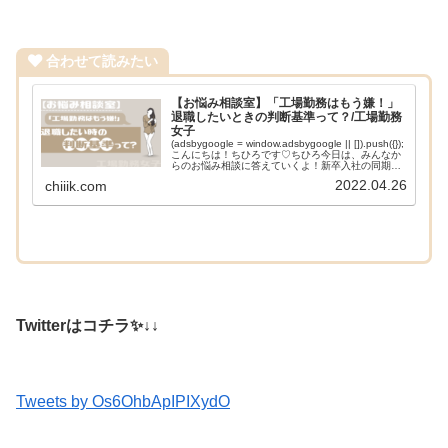
合わせて読みたい
【お悩み相談室】「工場勤務はもう嫌！」
退職したいときの判断基準って？/工場勤務
女子
(adsbygoogle = window.adsbygoogle || []).push({});
こんにちは！ちひろです♡ちひろ今日は、みんなか
らのお悩み相談に答えていくよ！新卒入社の同期み
んなよろしくね～♡「工場勤務はもう嫌！」退職し
2022.04.26
chiiik.com
た...
Twitterはコチラ✨↓↓
Tweets by Os6OhbApIPIXydO